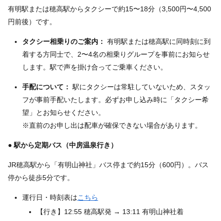
有明駅または穂高駅からタクシーで約15〜18分（3,500円〜4,500
円前後）です。
タクシー相乗りのご案内：
有明駅または穂高駅に同時刻に到
着する方同士で、2〜4名の相乗りグループを事前にお知らせ
します。駅で声を掛け合ってご乗車ください。
手配について：
駅にタクシーは常駐していないため、スタッ
フが事前手配いたします。必ずお申し込み時に「タクシー希
望」とお知らせください。
※直前のお申し出は配車が確保できない場合があります。
● 駅から定期バス（中房温泉行き）
JR穂高駅から「有明山神社」バス停まで約15分（600円）。バス
停から徒歩5分です。
運行日・時刻表は
こちら
【行き】12:55 穂高駅発 → 13:11 有明山神社着