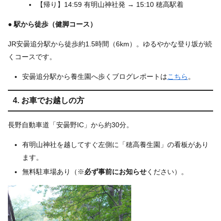
【帰り】14:59 有明山神社発 → 15:10 穂高駅着
● 駅から徒歩（健脚コース）
JR安曇追分駅から徒歩約1.5時間（6km）。ゆるやかな登り坂が続
くコースです。
安曇追分駅から養生園へ歩くブログレポートは
こちら
。
4. お車でお越しの方
長野自動車道「安曇野IC」から約30分。
有明山神社を越してすぐ左側に「穂高養生園」の看板があり
ます。
無料駐車場あり（※
必ず事前にお知らせ
ください）。