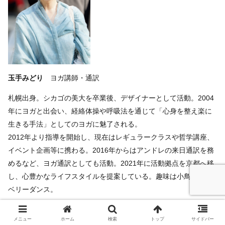
玉手みどり
ヨガ講師・通訳
札幌出身。シカゴの美大を卒業後、デザイナーとして活動。2004
年にヨガと出会い、経絡体操や呼吸法を通じて「心身を整え楽に
生きる手法」としてのヨガに魅了される。
2012年より指導を開始し、現在はレギュラークラスや哲学講座、
イベント企画等に携わる。2016年からはアンドレの来日通訳を務
めるなど、ヨガ通訳としても活動。2021年に活動拠点を京都へ移
し、心豊かなライフスタイルを提案している。趣味は小鳥鑑賞と
ベリーダンス。
WEB：
midoritamate.com
メニュー
ホーム
検索
トップ
サイドバー