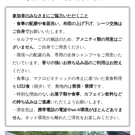
参加者のみなさまにご協力いただくこと
・
食事の配膳や食器洗い、布団の上げ下げ、シーツ交換は
ご自身で
お願いいたします。
・セルフサービスの施設のため、
アメニティ類の用意はご
ざいません
。ご自身でご用意ください。
・環境への配慮の為、専用の全身シャンプーをご用意いた
だいています。
香りの強いお持ち込み品のご利用はお控え
ください。
・食事は、マクロビオティックの考えに基づいた菜食料理
を
1日2食
（朝夕）で、敷地内は
禁酒・禁煙
です。
・特別な理由のない
お菓子類や食事、カフェイン飲料など
の持ち込みはご遠慮
いただくようお願いします。
・滞在先は、
携帯電話の電波やwi-fi環境がほとんどありま
せん
。ネット環境から離れたご滞在をお楽しみください。