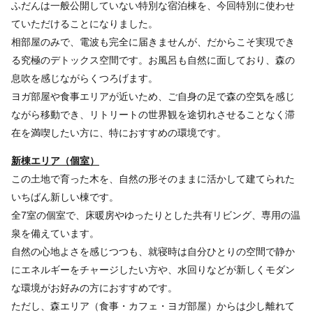
ふだんは一般公開していない特別な宿泊棟を、今回特別に使わせ
ていただけることになりました。
相部屋のみで、電波も完全に届きませんが、だからこそ実現でき
る究極のデトックス空間です。お風呂も自然に面しており、森の
息吹を感じながらくつろげます。
ヨガ部屋や食事エリアが近いため、ご自身の足で森の空気を感じ
ながら移動でき、リトリートの世界観を途切れさせることなく滞
在を満喫したい方に、特におすすめの環境です。
新棟エリア（個室）
この土地で育った木を、自然の形そのままに活かして建てられた
いちばん新しい棟です。
全7室の個室で、床暖房やゆったりとした共有リビング、専用の温
泉を備えています。
自然の心地よさを感じつつも、就寝時は自分ひとりの空間で静か
にエネルギーをチャージしたい方や、水回りなどが新しくモダン
な環境がお好みの方におすすめです。
ただし、森エリア（食事・カフェ・ヨガ部屋）からは少し離れて