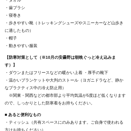
・歯ブラシ
・寝巻き
・歩きやすい靴（トレッキングシューズやスニーカーなど山歩き
に適したもの）
・帽子
・動きやすい服装
【防寒対策として（※10月の安曇野は朝晩ぐっと冷え込みま
す）】
・ダウンまたはフリースなどの暖かい上着 ・厚手の靴下
・温かいブランケットや大判のストール（ヨガニドラなど、静か
なプラクティス中の冷え防止用）
※関東・関西などの都市部より平均気温が5度ほど低くなります
ので、しっかりとした防寒着をお持ちください。
■ あると便利なもの
・ティッシュ（共有スペースにのみあります。ご自身で使われる
方はお持ちください）