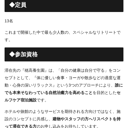
◆定員
13名
これまで開催した中で最も少人数の、スペシャルなリトリートで
す。
◆参加資格
滞在先の『穂高養生園』は、「自分の健康は自分で守る」をコン
セプトとして、『体に優しい食事・ヨーガや散歩などの適度な運
動・心身の深いリラックス』という3つのアプローチにより、
誰に
でも本来そなわっている自然治癒力を高めること
を目的とした
セ
ルフケア宿泊施設
です。
ホテルや旅館のようなサービスを期待される方向けではなく、施
設のコンセプトに共感し、
建物やスタッフの方へリスペクトを持
って滞在できる方
のお申し込みをお待ちしています。