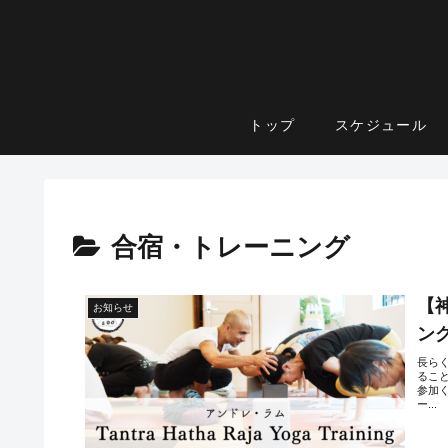
トップ
スケジュール
合宿・トレーニング
【
お知らせ
ング
長ら
るこ
参加
ー...