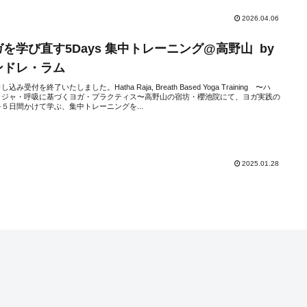
2026.04.06
ガを学び直す5Days 集中トレーニング@高野山 by
ンドレ・ラム
込み受付を終了いたしました。Hatha Raja, Breath Based Yoga Training 〜ハ
ラジャ・呼吸に基づくヨガ・プラクティス〜高野山の宿坊・櫻池院にて、ヨガ実践の
５日間かけて学ぶ、集中トレーニングを...
2025.01.28