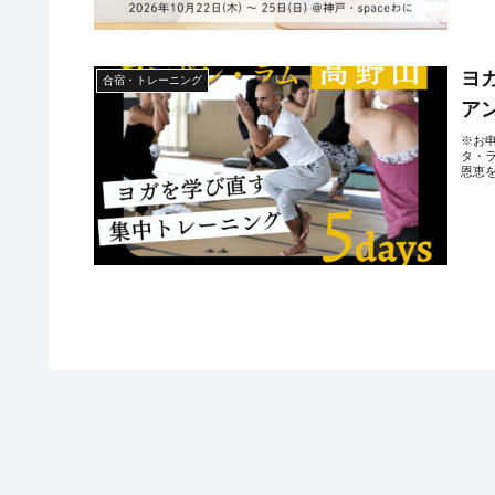
ヨ
合宿・トレーニング
ア
※お申し
タ・
恩恵を